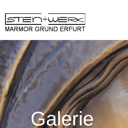
Zum Hauptinhalt springen
G
a
l
e
r
i
e