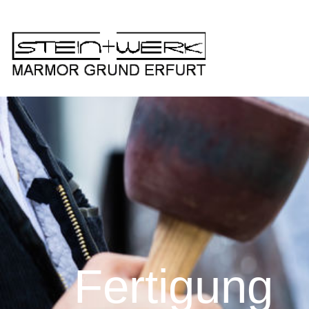
Zum Hauptinhalt springen
F
e
r
t
i
g
u
n
g